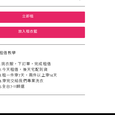
立即租
放入租衣籃
租借教學
1.挑衣服，下訂單，完成租借
2.今天租借，後天宅配到貨
3.租一件穿7天，兩件以上穿14天
4.穿完交給我們專業洗衣
5.全台7-11歸還