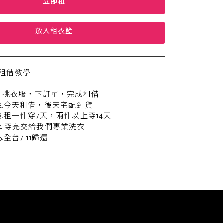
立即租
放入租衣籃
租借教學
1.挑衣服，下訂單，完成租借
2.今天租借，後天宅配到貨
3.租一件穿7天，兩件以上穿14天
4.穿完交給我們專業洗衣
5.全台7-11歸還