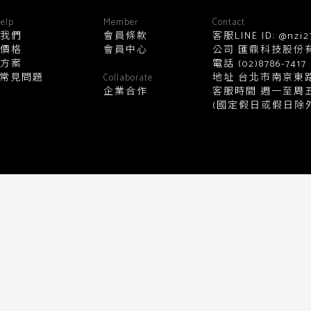
顏色
elp
Member
Contact
我們
會員條款
客服LINE ID: @nzi2
價格
會員中心
公司 匯鼎科技股份有限公
方案
電話
(02)8786-7417
黑
白
棕
綠
橘
紫
金
Q常見問題
地址 台北市南京東路
Collaborate
企業合作
客服時間 週一至周五10:0
(國定假日或假日除外
銀
黃
米
裸
藍
灰
粉紅
桃紅
紅
條紋
圖騰
格紋
標籤
送出