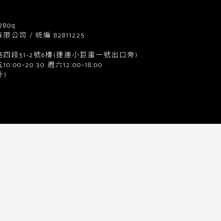
780q
司 / 統編 82811225
四段51-2號6樓(捷運小巨蛋一號出口旁)
0~20:30 週六12:00~18:00
)