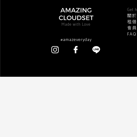
Get h
關於
租借
Made with Love
會員
FA
#amazeveryday