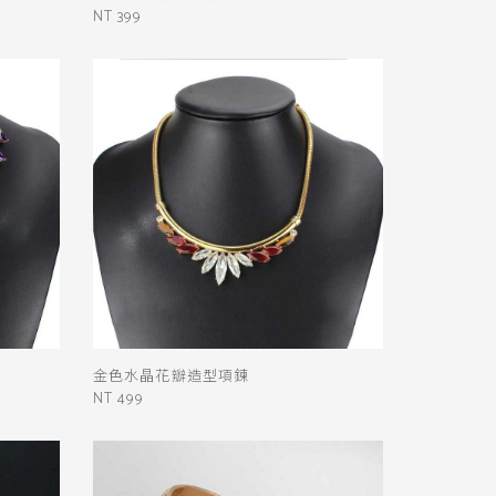
NT 399
金色水晶花瓣造型項鍊
NT 499