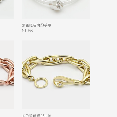
銀色紐結簡約手環
NT 399
金色鎖鏈造型手鍊