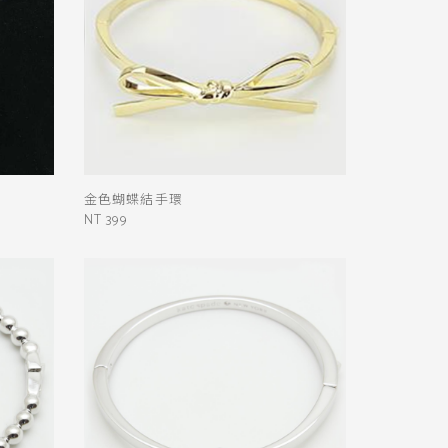
金色蝴蝶結手環
NT 399