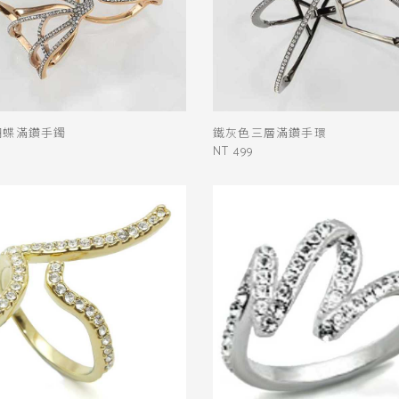
蝴蝶滿鑽手鐲
鐵灰色三層滿鑽手環
NT 499