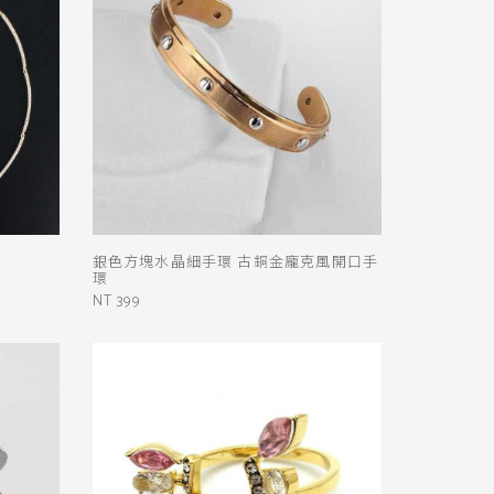
銀色方塊水晶細手環 古銅金龐克風開口手
環
NT 399