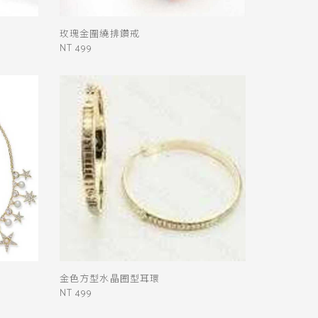
玫瑰金圍繞排鑽戒
NT 499
金色方型水晶圈型耳環
NT 499