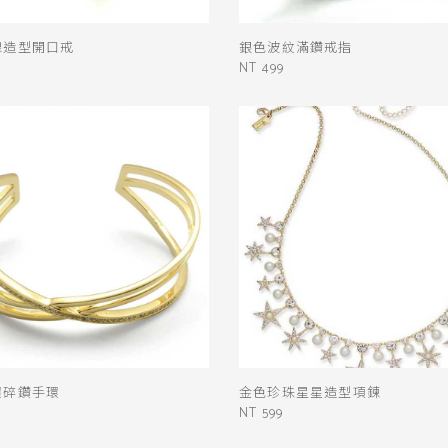
線造型開口戒
銀色波紋滿鑽戒指
NT 499
環碎鑽手環
金色珍珠星星造型項鍊
NT 599