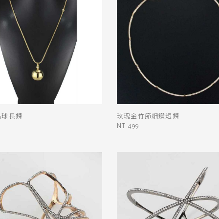
晶球長鍊
玫瑰金竹節細鑽短鍊
NT 499