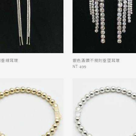
顏色
黑
白
棕
綠
橘
紫
金
銀
黃
米
裸
藍
灰
粉紅
鑽垂線耳環
銀色滿鑽不規則垂墜耳環
桃紅
紅
條紋
圖騰
格紋
NT 499
標籤
閃閃惹人愛
鞋子
配件
眼鏡
鞋
靴