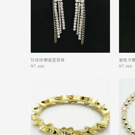
珍珠拼鑽垂墜耳環
銀色方
NT 499
NT 399