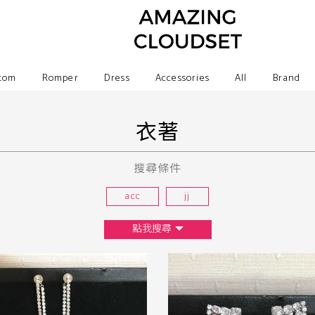
tom
Romper
Dress
Accessories
All
Brand
衣著
搜尋條件
acc
jj
點我搜尋
尺寸
XS
S
M
L
F