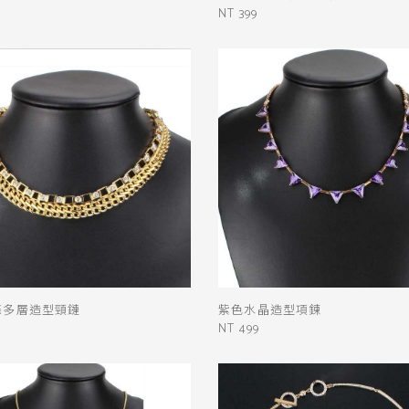
NT 399
條多層造型頸鏈
紫色水晶造型項鍊
NT 499