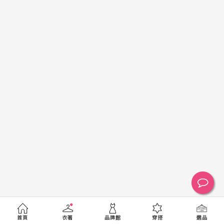
黑
白
棕
綠
橘
紫
金
銀
黃
米
裸
藍
灰
粉紅
桃紅
紅
條紋
圖騰
格紋
標籤
送出
首頁
衣著
品牌館
穿搭
選品