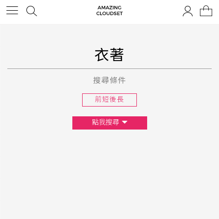
衣著
搜尋條件
前短後長
點我搜尋
尺寸
XS
S
M
L
F
顏色