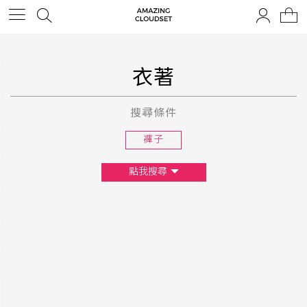
衣著
搜尋條件
褲子
點我搜尋
尺寸
XS
S
M
L
F
顏色