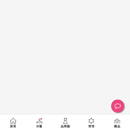
黑
白
棕
綠
橘
紫
金
銀
黃
米
裸
藍
灰
粉紅
桃紅
紅
條紋
圖騰
格紋
標籤
送出
首頁
衣著
品牌館
穿搭
選品