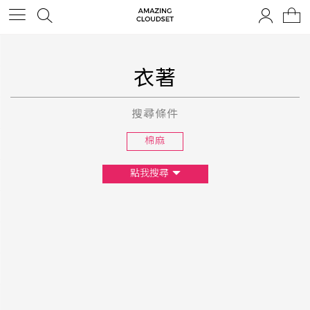
衣著
搜尋條件
棉麻
點我搜尋
尺寸
XS
S
M
L
F
顏色