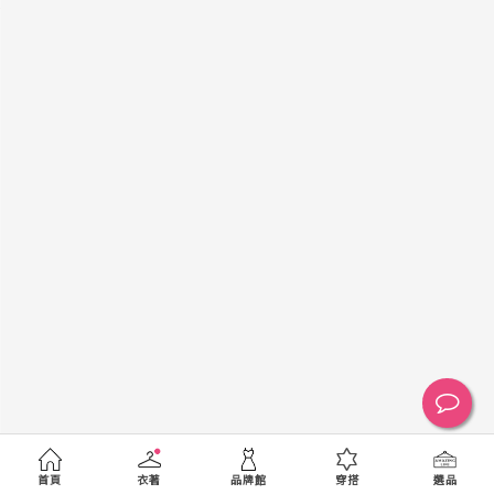
黑
白
棕
綠
橘
紫
金
銀
黃
米
裸
藍
灰
粉紅
桃紅
紅
條紋
圖騰
格紋
標籤
送出
首頁
衣著
品牌館
穿搭
選品