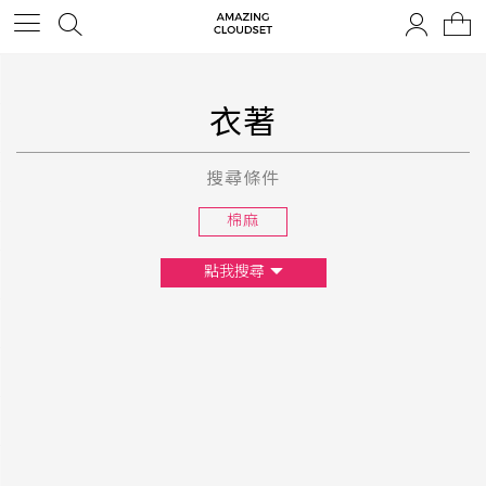
衣著
搜尋條件
棉麻
點我搜尋
尺寸
XS
S
M
L
F
顏色