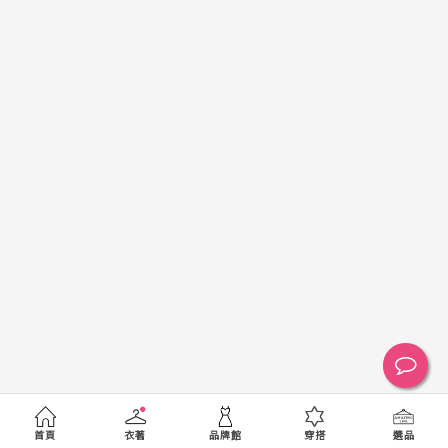
黑
白
棕
綠
橘
紫
金
銀
黃
米
裸
藍
灰
粉紅
桃紅
紅
條紋
圖騰
格紋
標籤
送出
首頁
衣著
品牌館
穿搭
選品