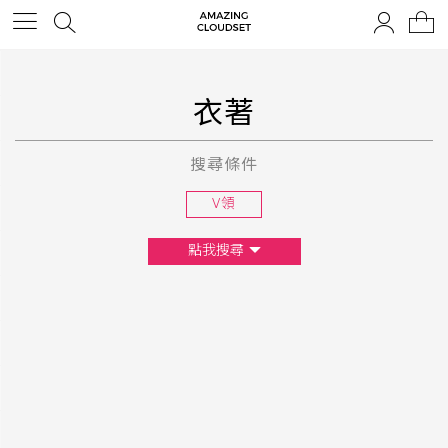
衣著
搜尋條件
V領
點我搜尋
尺寸
XS
S
M
L
F
顏色