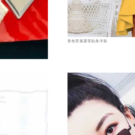
黃色荷葉露背貼身洋裝