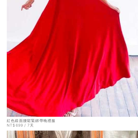
紅色緞面腰鬆緊綁帶晚禮服
NT$699 / 7天