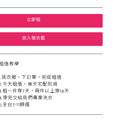
立即租
放入租衣籃
租借教學
1.挑衣服，下訂單，完成租借
2.今天租借，後天宅配到貨
3.租一件穿7天，兩件以上穿14天
4.穿完交給我們專業洗衣
5.全台7-11歸還