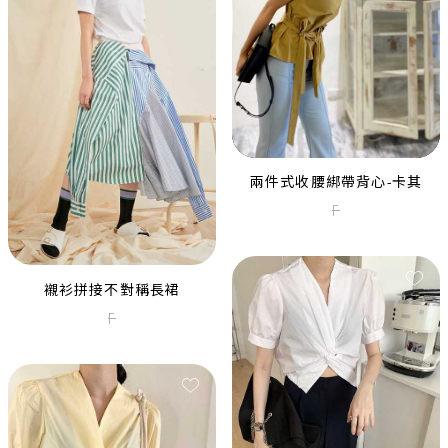
紅色亮片細肩包臀短洋裝
M
兩件式收腰綁帶背心-卡其
NOOKIE香檳金亮片魚尾長洋
F
XXS
襯衫拼接不對稱長裙
F
NANETTE LEPORE黑色亮片層