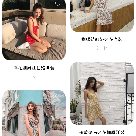
蝴蝶結綁帶碎花洋裝
S
M
碎花細肩紅色短洋裝
S
橘黃復古碎花細肩洋裝