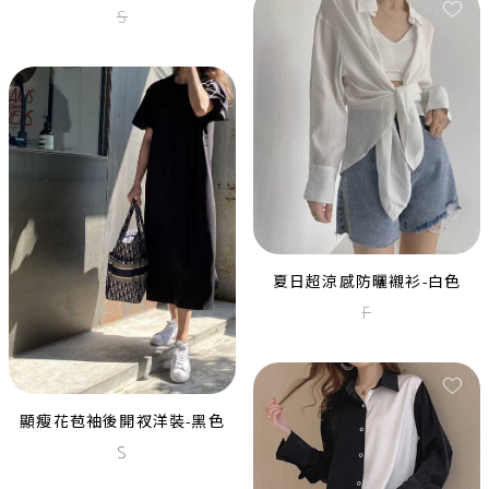
中長裙
S
M
夏日超涼感防曬襯衫-白色
黑色毛呢流蘇遮袖長禮服
F
M
黑色流蘇V領顯瘦開衩長禮服
L
顯瘦花苞袖後開衩洋裝-黑色
S