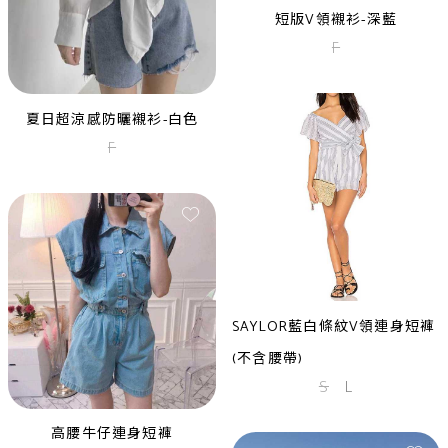
XS
S
L
短版V領襯衫-深藍
F
夏日超涼感防曬襯衫-白色
F
ADELYN RAE藍色深V後鏤空亮
片短洋
XS
粉紫襯衫領蕾絲洋裝
S
M
SAYLOR藍白條紋V領連身短褲
(不含腰帶)
S
L
高腰牛仔連身短褲