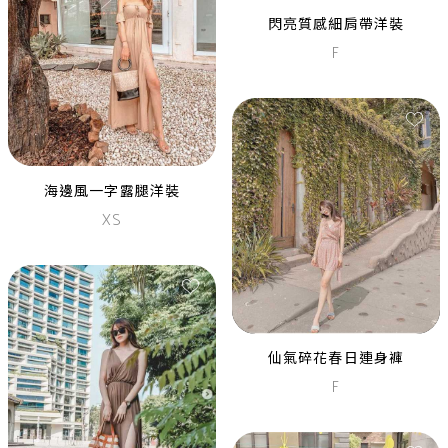
閃亮質感細肩帶洋裝
F
黑色亮片開袖造型長禮服
S
黑色長袖絲絨亮片小魚尾長洋
海邊風一字露腿洋裝
裝
XS
L
XL
仙氣碎花春日連身褲
F