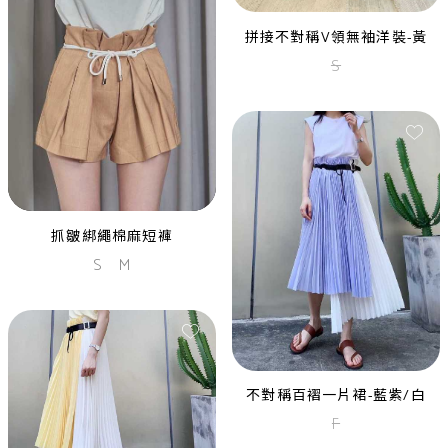
拼接不對稱V領無袖洋裝-黃
S
香檳金長袖亮片中長禮服
M
L
抓皺綁繩棉麻短褲
S
M
香檳金削肩造型亮片中長禮服
S
M
不對稱百褶一片裙-藍紫/白
F