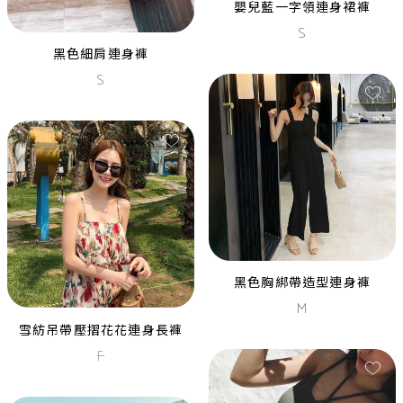
嬰兒藍一字領連身裙褲
self portrait黑金百折長洋裝
S
M
黑色細肩連身褲
S
黑色胸綁帶造型連身褲
M
雪紡吊帶壓摺花花連身長褲
F