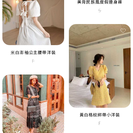
美背民族風度假連身褲
S
米白澎袖公主腰帶洋裝
F
盪領變色亮片合身短裙
M
L
XL
黑色亮片遮袖中長禮服
L
黃白格紋綁帶小洋裝
F