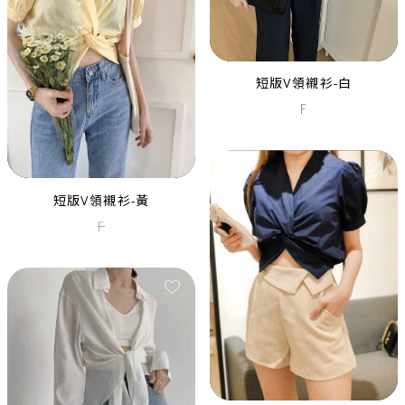
次交叉露背洋裝
XS
MARCHESA深藍桃心領亮片紗
短版V領襯衫-白
裙禮服
F
XXS
S
短版V領襯衫-黃
F
LAUNDRY鐵灰全亮片幾何單肩
長禮服
XS
M
BADGLEY MISCHKA墨綠深V全
亮片露背長禮服