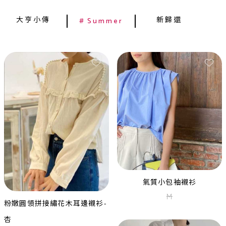
大亨小傳
新歸還
Summer
氣質小包袖襯衫
M
粉嫩圓領拼接繡花木耳邊襯衫-
香檳金亮片鍊珠單肩洋裝
大亨小傳1920's黑金亮片流蘇
L
杏