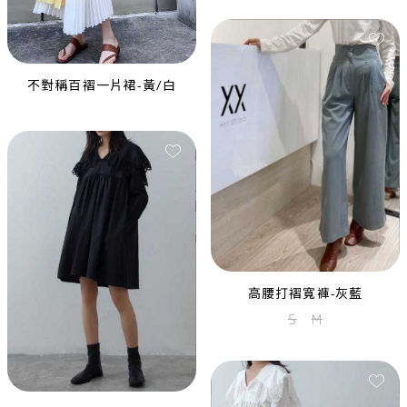
不對稱百褶一片裙-黃/白
黑色削肩亮片魚尾長禮服
S
Cloudset Select 亮片細褶洋裝
S
高腰打褶寬褲-灰藍
S
M