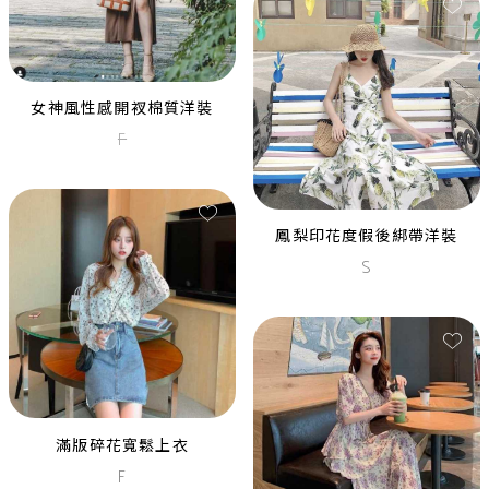
大亨小傳金色亮片流蘇短洋
黑色亮片透膚下擺背心裙
L
L
女神風性感開衩棉質洋裝
F
鳳梨印花度假後綁帶洋裝
S
滿版碎花寬鬆上衣
大亨小傳復古銀黑亮片流蘇中
F
白色削肩羽毛小洋裝