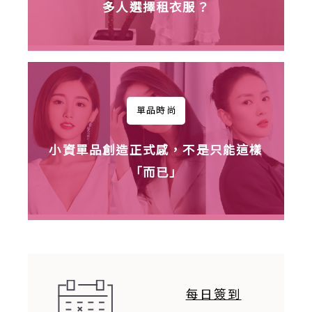
多人選擇租衣服？
單品時尚
黑金七分袖蓬裙長洋
小資單品創造正式感，不是只能這樣
XXL
「而已」
黑色亮片開袖造型長禮服
S
每日簽到