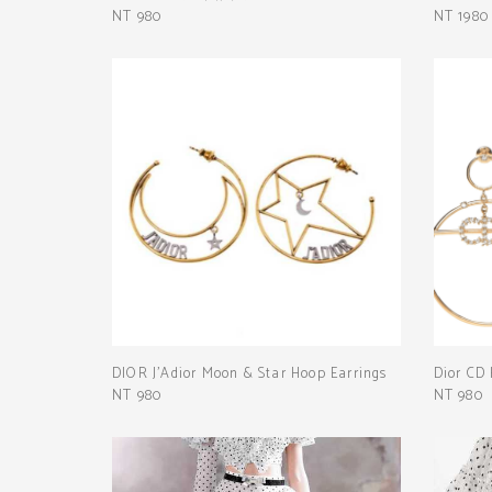
NT 980
NT 1980
DIOR J'Adior Moon & Star Hoop Earrings
Dior CD 
NT 980
NT 980