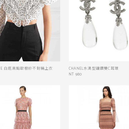
RTE 白底黑點歐根紗不對稱上衣
CHANEL水滴型鑲鑽雙C耳環
NT 980