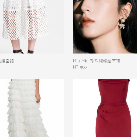
顏色
黑
白
棕
綠
橘
紫
金
銀
黃
米
裸
藍
灰
粉紅
白色鏤空裙
Miu Miu 珍珠蝴蝶結耳環
桃紅
紅
條紋
圖騰
格紋
NT 980
標籤
DIOR
CHANEL
送出