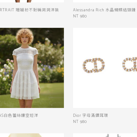
PORTRAIT 珊瑚粉不對稱洞洞洋裝
Alessandra Rich 水晶蝴蝶結頸鏈
NT 980
OLAS白色蕾絲鏤空短洋
Dior 字母滿鑽耳環
NT 980