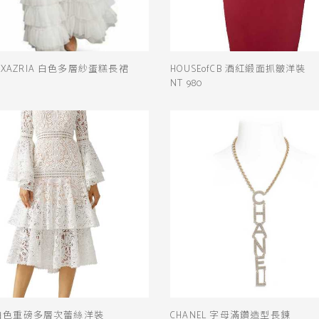
AXAZRIA 白色多層紗蛋糕長裙
HOUSEofCB 酒紅緞面抓皺洋裝
NT 980
ie 白色重磅多層次蕾絲洋裝
CHANEL 字母滿鑽造型長鍊