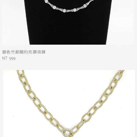
銀色竹節簡約亮鑽項鍊
NT 599