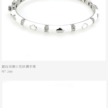
銀白琺瑯小花碎鑽手環
NT 299