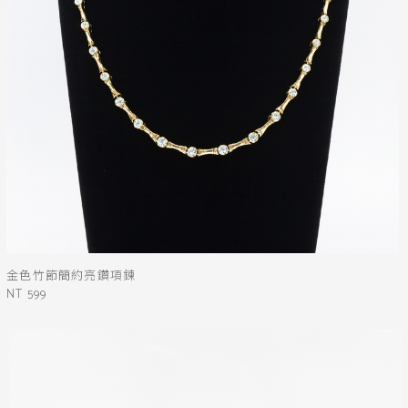
金色竹節簡約亮鑽項鍊
NT 599