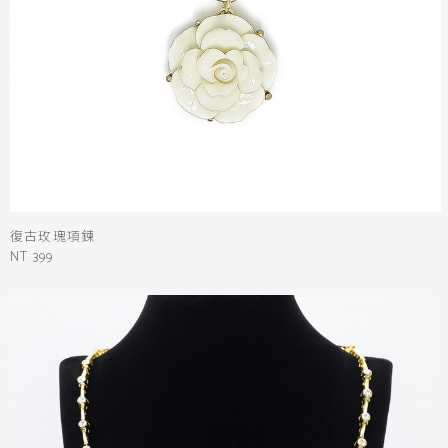
復古玫瑰項鍊
NT 399