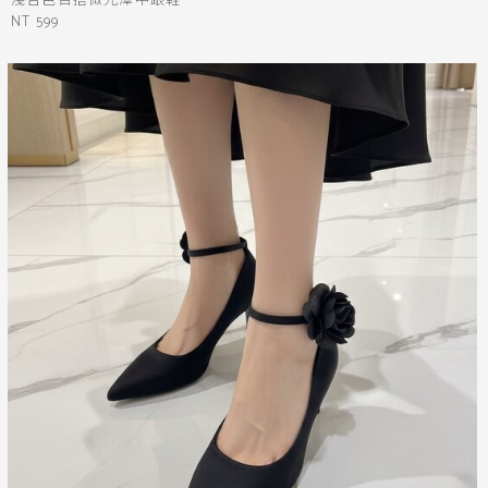
淺杏色百搭微光澤中跟鞋
NT 599