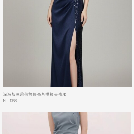
深海藍單肩荷葉邊亮片拼接長禮服
NT 1399