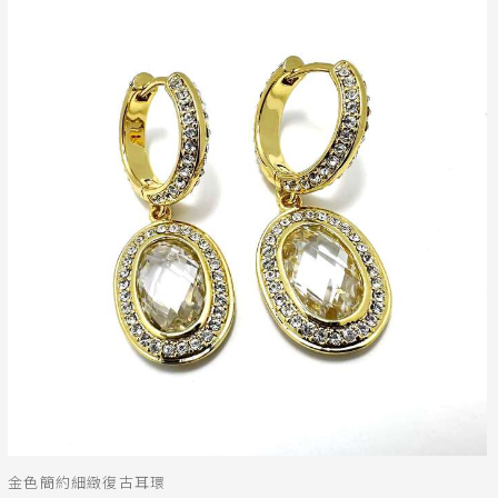
金色簡約細緻復古耳環