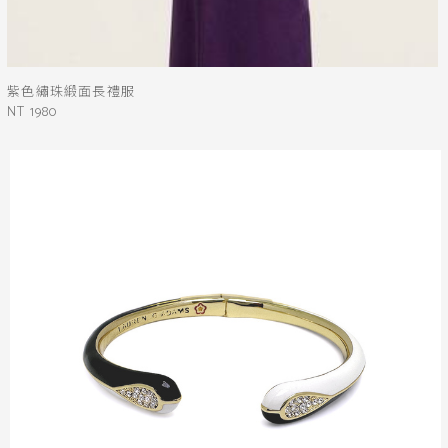
紫色繡珠緞面長禮服
NT 1980