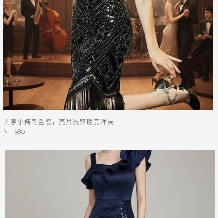
大亨小傳黑色復古亮片流蘇晚宴洋裝
NT 980