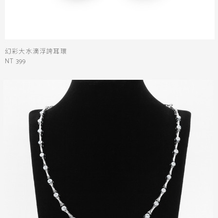
幻彩大水滴浮誇耳環
NT 399