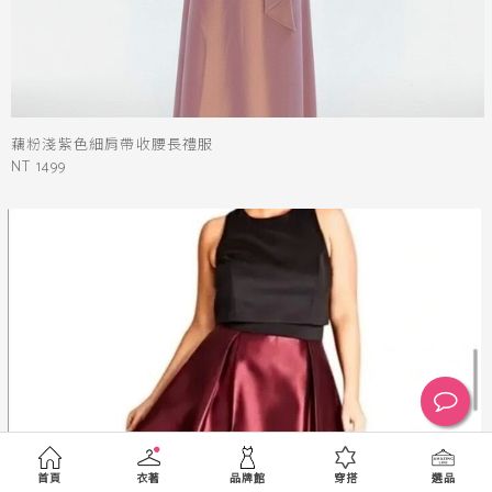
藕粉淺紫色細肩帶收腰長禮服
NT 1499
首頁
衣著
品牌館
穿搭
選品