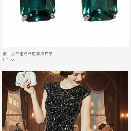
復古方形祖母綠配紫鑽耳環
NT 399