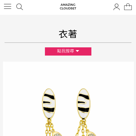
衣著
點我搜尋
尺寸
XS
S
M
L
F
顏色
黑
白
棕
綠
橘
紫
金