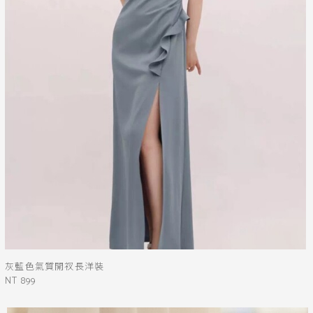
灰藍色氣質開衩長洋裝
NT 899