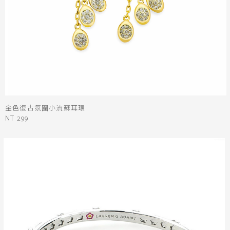
銀
黃
米
裸
藍
灰
粉紅
桃紅
紅
條紋
圖騰
格紋
標籤
送出
金色復古氛圍小流蘇耳環
NT 299