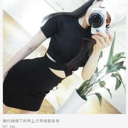
簡約細織下綁帶上衣窄裙套裝黑
NT 399