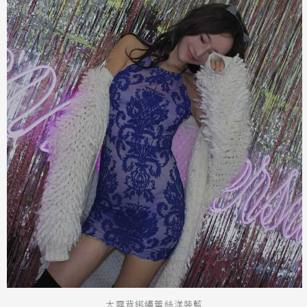
大露背綁繩蕾絲洋裝藍