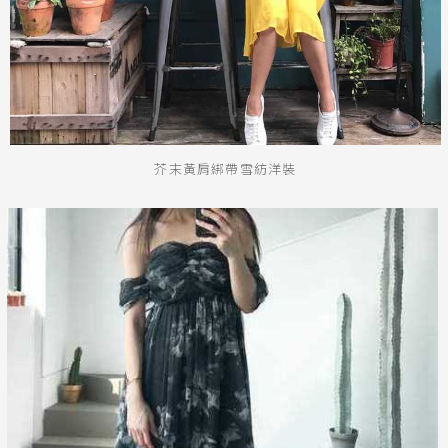
芥末黃肩綁帶雪紡洋裝