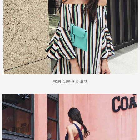
露肩俏麗條紋洋裝