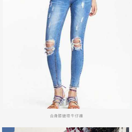
合身膝破壞牛仔褲