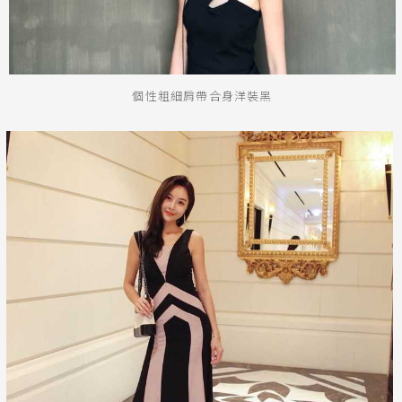
個性粗細肩帶合身洋裝黑