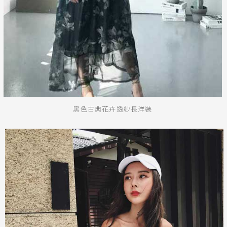
黑色古典花卉透紗長洋裝