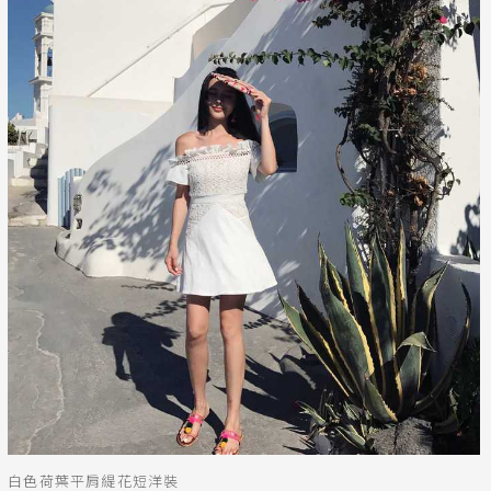
白色荷葉平肩緹花短洋裝