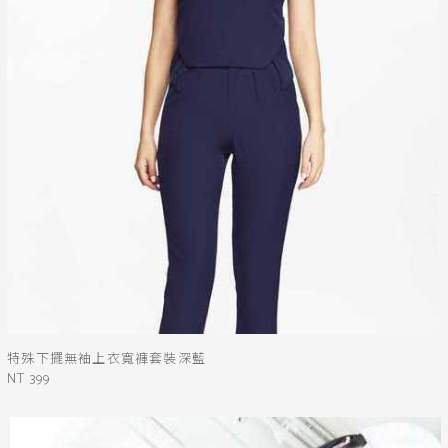
特殊下擺無袖上衣寬褲套裝深藍
NT 399