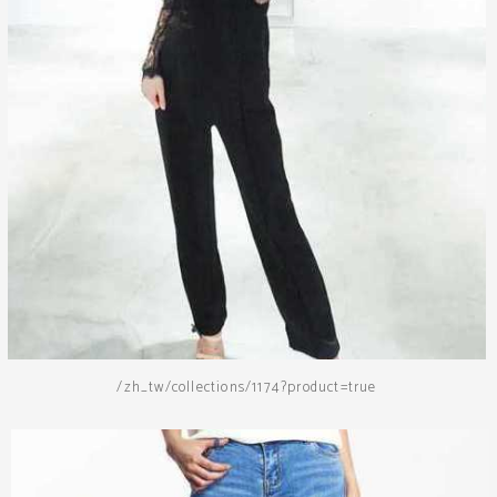
/zh_tw/collections/1174?product=true