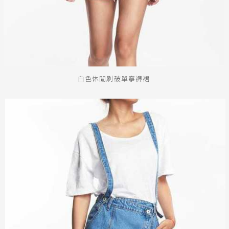
白色休閒刷破單寧褲裙