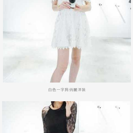
白色一字肩俏麗洋裝