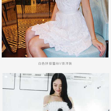
送出
白色拼接蕾絲V領洋裝