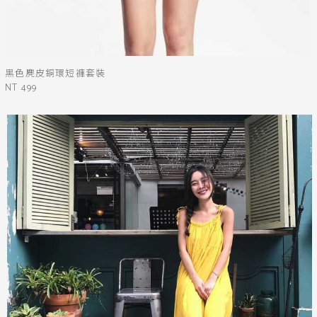
黑色麂皮銅環短褲套裝
NT 499