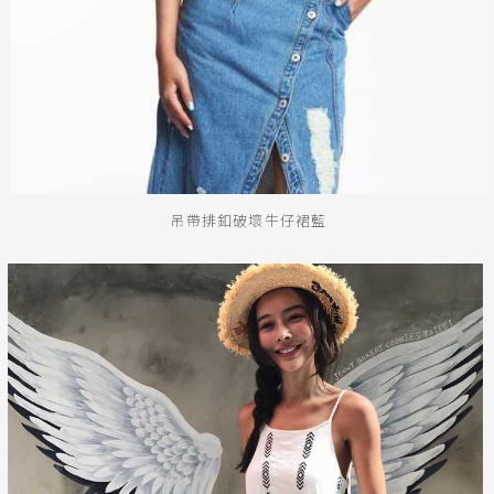
吊帶排釦破壞牛仔裙藍