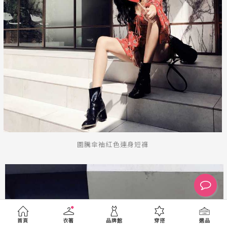
圖騰傘袖紅色連身短褲
首頁
衣著
品牌館
穿搭
選品