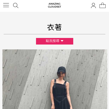
衣著
點我搜尋
尺寸
XS
S
M
L
F
顏色
黑
白
棕
綠
橘
紫
金