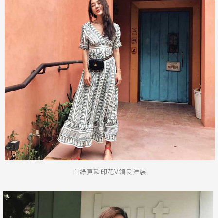
白綠東歐印花V領長洋裝