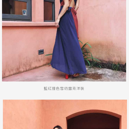
藍紅撞色雪紡露背洋裝