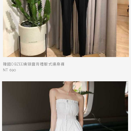
韓國OBZEE繞頸露背禮服式連身褲
NT 690