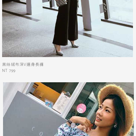
黑絲絨布深V連身長褲
NT 799