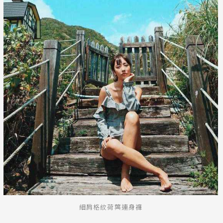
細肩格紋荷葉連身褲