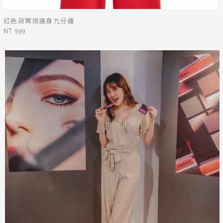
紅色荷葉領連身九分褲
NT 599