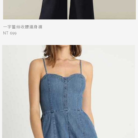
一字蕾絲收腰連身褲
NT 699