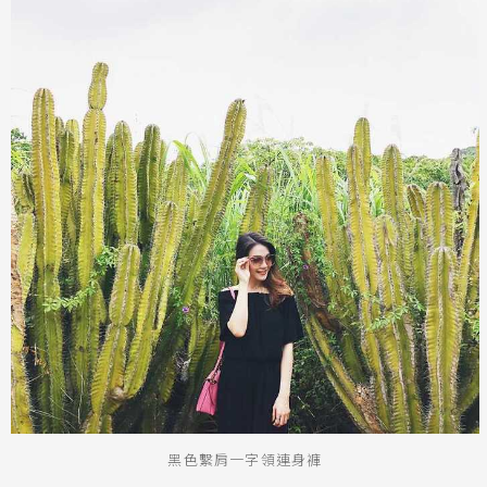
黑色繫肩一字領連身褲