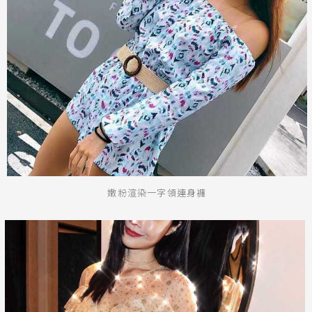
嫩粉渲染一字領連身褲