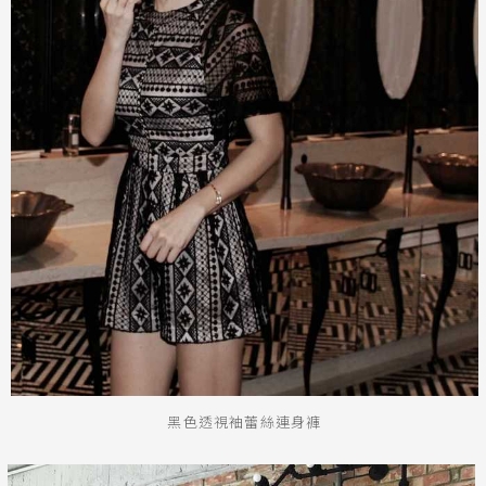
黑色透視袖蕾絲連身褲