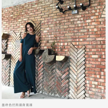
墨綠色挖肩連身寬褲