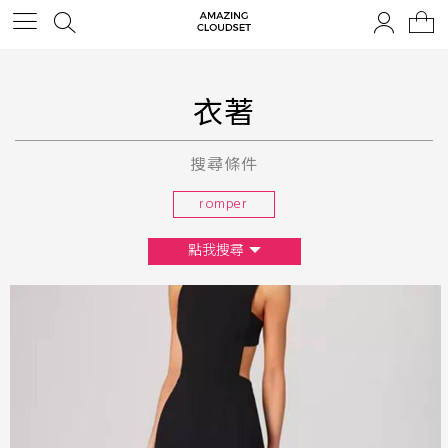
衣著
搜尋條件
romper
點我搜尋
尺寸
XS
S
M
L
F
顏色