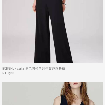
黑
白
棕
綠
橘
紫
金
銀
黃
米
裸
藍
灰
粉紅
桃紅
紅
條紋
圖騰
格紋
標籤
適合尾牙的衣服
適合婚禮的衣服
BCBGMaxazria 黑色圓領露背極簡連身長褲
平肩
平口
NT 1980
一字肩
連身褲
網紗
長袖