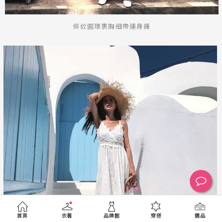
條紋圓環裹胸細帶連身褲
首頁
衣著
品牌館
穿搭
選品