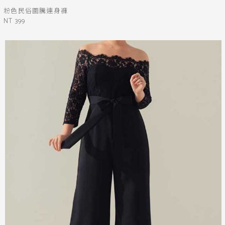
粉色民俗圖騰連身褲
NT 399