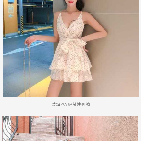
點點深V綁帶連身褲