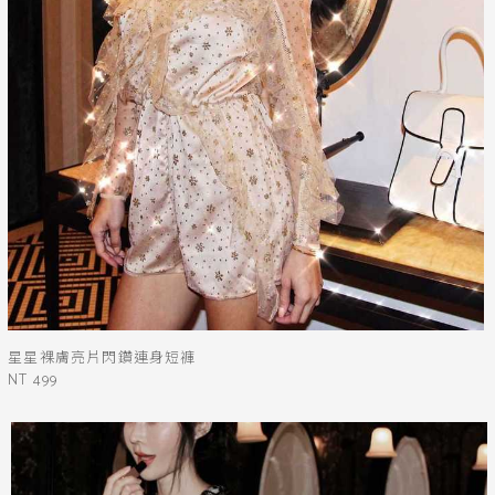
星星裸膚亮片閃鑽連身短褲
NT 499