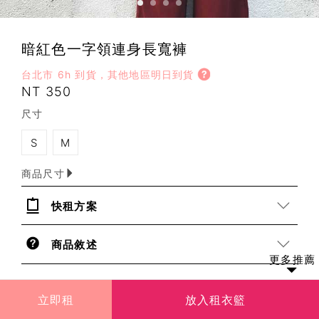
暗紅色一字領連身長寬褲
台北市 6h 到貨，其他地區明日到貨
NT 350
尺寸
S
M
商品尺寸
快租方案
商品敘述
更多推薦
租借教學
立即租
放入租衣籃
1.挑衣服，下訂單，完成租借