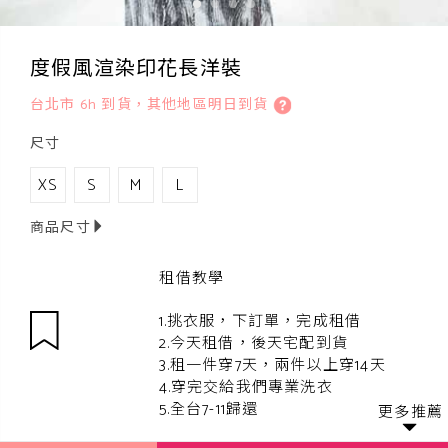
度假風渲染印花長洋裝
台北市 6h 到貨，其他地區明日到貨
尺寸
XS
S
M
L
商品尺寸
租借教學
1.挑衣服，下訂單，完成租借
2.今天租借，後天宅配到貨
3.租一件穿7天，兩件以上穿14天
4.穿完交給我們專業洗衣
5.全台7-11歸還
更多推薦