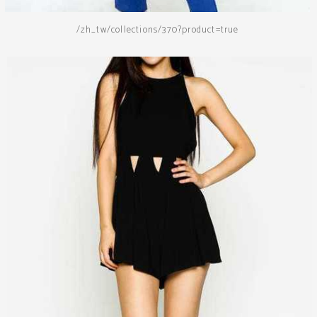
/zh_tw/collections/370?product=true