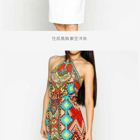
性感風胸婁空洋裝