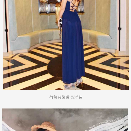
荷葉背綁帶長洋裝