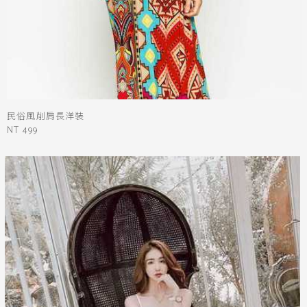
民俗風削肩長洋裝
NT 499