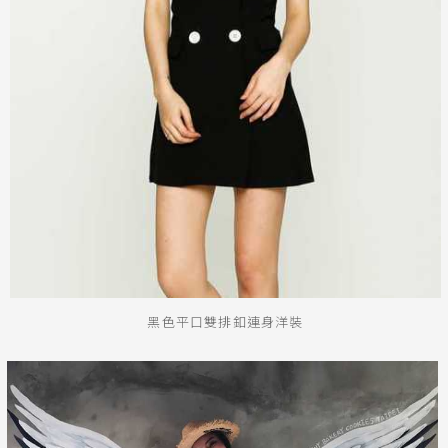
黑色平口雙排釦連身洋裝