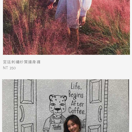
銀
黃
米
裸
藍
灰
粉紅
桃紅
紅
條紋
圖騰
格紋
標籤
蕾絲
透膚
宮廷刺繡紗質連身褲
長袖
V領
NT 350
細肩
腰身
平口
排釦
綁帶