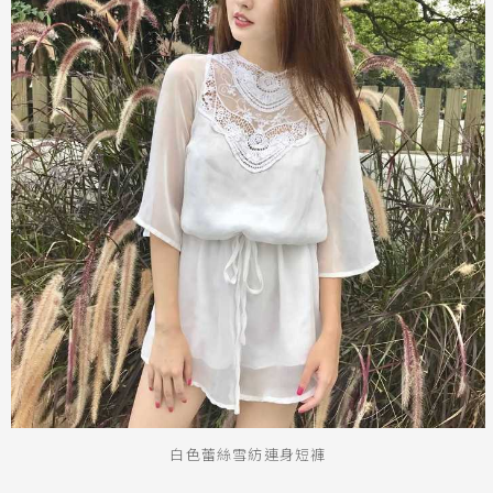
白色蕾絲雪紡連身短褲