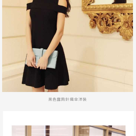
黑色露肩針織傘洋裝