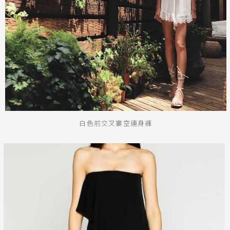
白色前交叉婁空連身褲