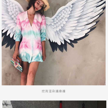
挖背渲染連身褲