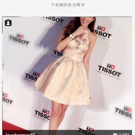
不對稱拼色包臀洋