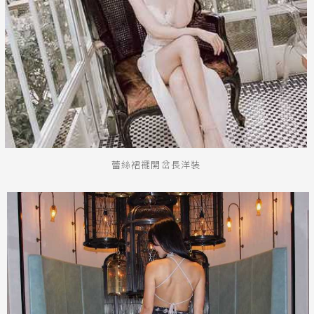
蕾絲裙襬開岔長洋裝