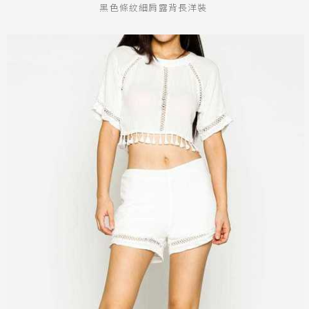
黑色條紋細肩露背長洋裝