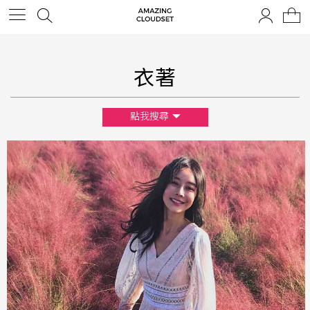
衣著
點我搜尋
尺寸
XS
S
M
L
F
顏色
黑
白
棕
綠
橘
紫
金