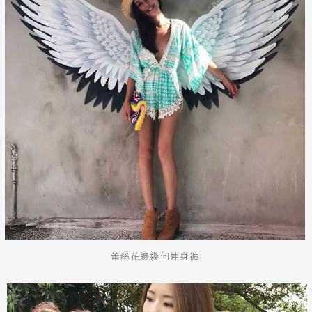
蕾絲花邊幾何連身褲