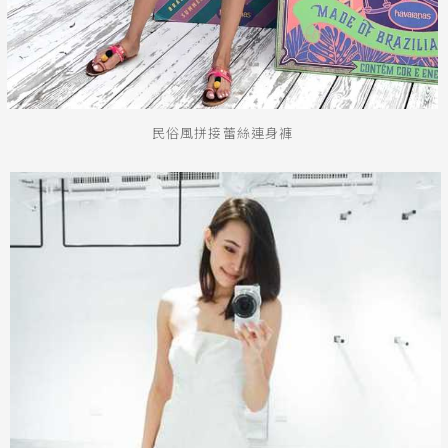
民俗風拼接蕾絲連身褲