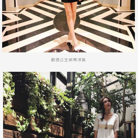
歌德公主綁帶洋裝