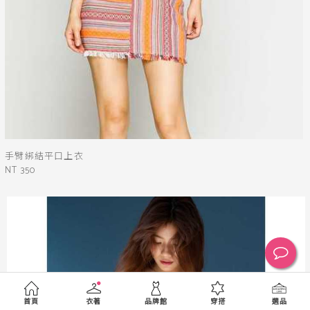
手臂綁結平口上衣
NT 350
首頁
衣著
品牌館
穿搭
選品