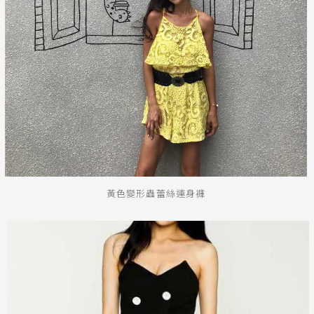
送出
黃色變形蟲蕾絲連身褲