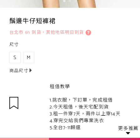
鬚邊牛仔短褲裙
台北市 6h 到貨，其他地區明日到貨
尺寸
S
M
商品尺寸
租借教學
1.挑衣服，下訂單，完成租借
2.今天租借，後天宅配到貨
3.租一件穿7天，兩件以上穿14天
4.穿完交給我們專業洗衣
5.全台7-11歸還
更多推薦