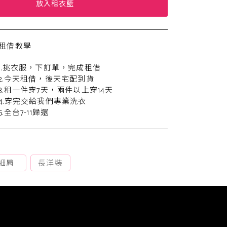
放入租衣籃
租借教學
1.挑衣服，下訂單，完成租借
2.今天租借，後天宅配到貨
3.租一件穿7天，兩件以上穿14天
4.穿完交給我們專業洗衣
5.全台7-11歸還
細肩
長洋裝