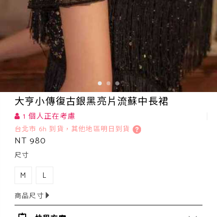
大亨小傳復古銀黑亮片流蘇中長裙
1 個人正在考慮
台北市 6h 到貨，其他地區明日到貨
NT 980
尺寸
M
L
商品尺寸