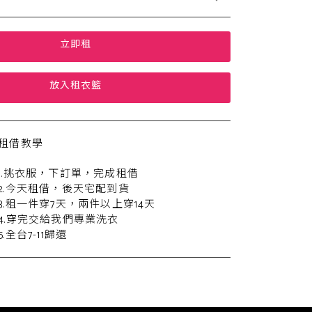
立即租
放入租衣籃
租借教學
1.挑衣服，下訂單，完成租借
2.今天租借，後天宅配到貨
3.租一件穿7天，兩件以上穿14天
4.穿完交給我們專業洗衣
5.全台7-11歸還