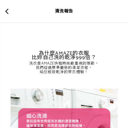
清洗報告
為什麼AMAZE的衣服
比妳自己洗的乾淨999倍？
洗衣是AMAZE快租時尚最重視的環節，
我們經過標準嚴格的清潔流程，
給您極致乾淨的穿衣體驗！