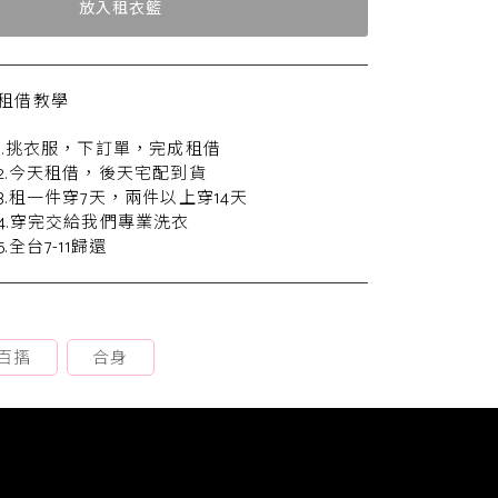
放入租衣籃
租借教學
1.挑衣服，下訂單，完成租借
2.今天租借，後天宅配到貨
3.租一件穿7天，兩件以上穿14天
4.穿完交給我們專業洗衣
5.全台7-11歸還
百摺
合身