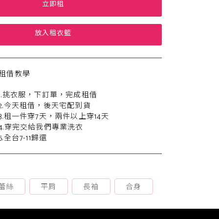
立即租
放入租衣籃
租借教學
1.挑衣服，下訂單，完成租借
2.今天租借，後天宅配到貨
3.租一件穿7天，兩件以上穿14天
4.穿完交給我們專業洗衣
5.全台7-11歸還
蕾絲
平肩
長袖
合身