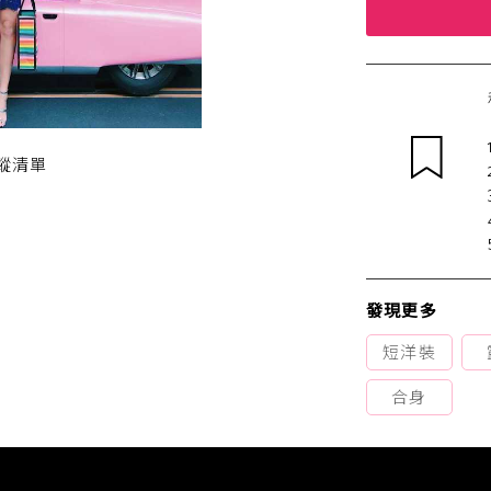
蹤清單
發現更多
短洋裝
合身