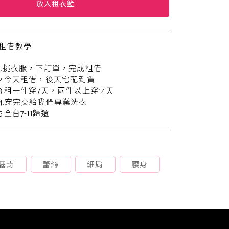
放入租衣籃
租借教學
1.挑衣服，下訂單，完成租借
2.今天租借，後天宅配到貨
3.租一件穿7天，兩件以上穿14天
4.穿完交給我們專業洗衣
5.全台7-11歸還
露背
蕾絲
細肩
腰身