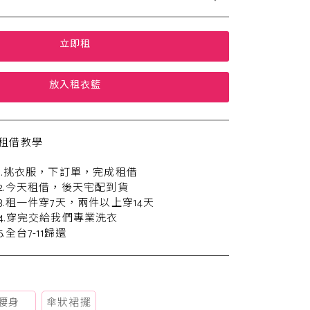
立即租
放入租衣籃
租借教學
1.挑衣服，下訂單，完成租借
2.今天租借，後天宅配到貨
3.租一件穿7天，兩件以上穿14天
4.穿完交給我們專業洗衣
5.全台7-11歸還
腰身
傘狀裙擺