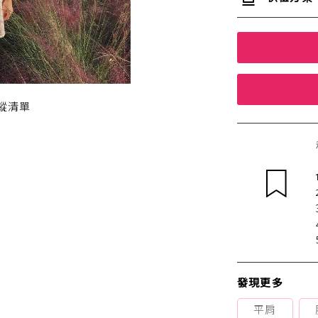
蹤清單
發現更多
平肩