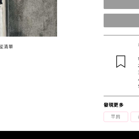
蹤清單
發現更多
平肩