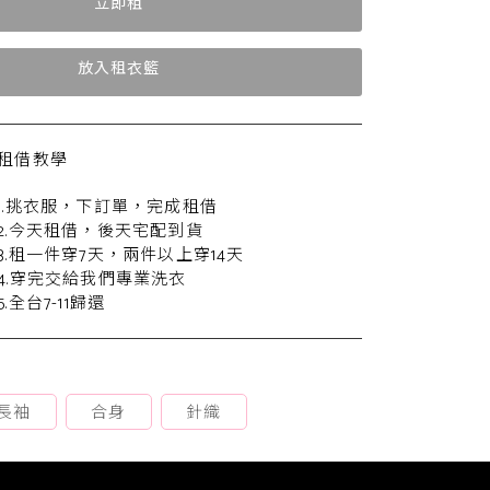
立即租
放入租衣籃
租借教學
1.挑衣服，下訂單，完成租借
2.今天租借，後天宅配到貨
3.租一件穿7天，兩件以上穿14天
4.穿完交給我們專業洗衣
5.全台7-11歸還
長袖
合身
針織