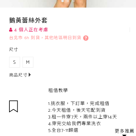
鵝黃蕾絲外套
4 個人正在考慮
台北市 6h 到貨，其他地區明日到貨
尺寸
S
M
商品尺寸
租借教學
1.挑衣服，下訂單，完成租借
2.今天租借，後天宅配到貨
3.租一件穿7天，兩件以上穿14天
4.穿完交給我們專業洗衣
5.全台7-11歸還
更多推薦