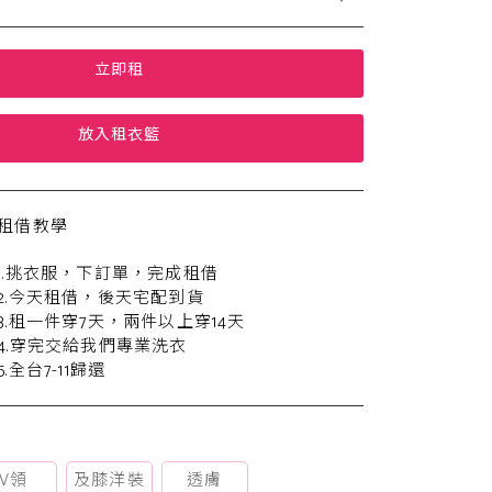
立即租
放入租衣籃
租借教學
1.挑衣服，下訂單，完成租借
2.今天租借，後天宅配到貨
3.租一件穿7天，兩件以上穿14天
4.穿完交給我們專業洗衣
5.全台7-11歸還
V領
及膝洋裝
透膚