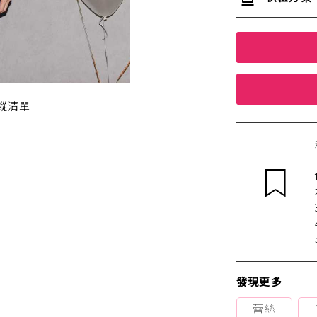
蹤清單
發現更多
蕾絲