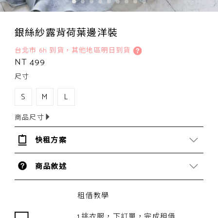
銀絲紗露背荷葉邊洋裝
台北市 6h 到貨，其他地區明日到貨
NT 499
尺寸
S
M
L
商品尺寸
快租方案
商品敘述
租借教學
1.挑衣服，下訂單，完成租借