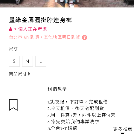
墨綠金屬圈掛脖連身褲
7 個人正在考慮
台北市 6h 到貨，其他地區明日到貨
尺寸
S
M
L
商品尺寸
租借教學
1.挑衣服，下訂單，完成租借
2.今天租借，後天宅配到貨
3.租一件穿7天，兩件以上穿14天
4.穿完交給我們專業洗衣
5.全台7-11歸還
更多推薦