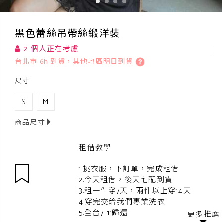
黑色蕾絲吊帶絲緞洋裝
2 個人正在考慮
台北市 6h 到貨，其他地區明日到貨
尺寸
S
M
商品尺寸
租借教學
1.挑衣服，下訂單，完成租借
2.今天租借，後天宅配到貨
3.租一件穿7天，兩件以上穿14天
4.穿完交給我們專業洗衣
5.全台7-11歸還
更多推薦