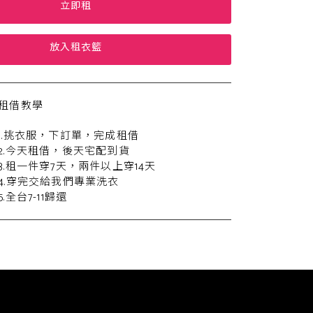
立即租
放入租衣籃
租借教學
1.挑衣服，下訂單，完成租借
2.今天租借，後天宅配到貨
3.租一件穿7天，兩件以上穿14天
4.穿完交給我們專業洗衣
5.全台7-11歸還