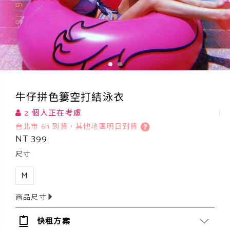
牛仔拼色簍空打結泳衣
2 個人正在考慮
台北市 6h 到貨，其他地區明日到貨
NT 399
尺寸
M
商品尺寸
快租方案