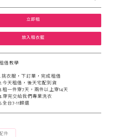
立即租
放入租衣籃
租借教學
1.挑衣服，下訂單，完成租借
2.今天租借，後天宅配到貨
3.租一件穿7天，兩件以上穿14天
4.穿完交給我們專業洗衣
5.全台7-11歸還
配件