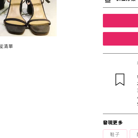
蹤清單
發現更多
鞋子