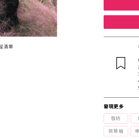
蹤清單
發現更多
雪紡
荷葉袖