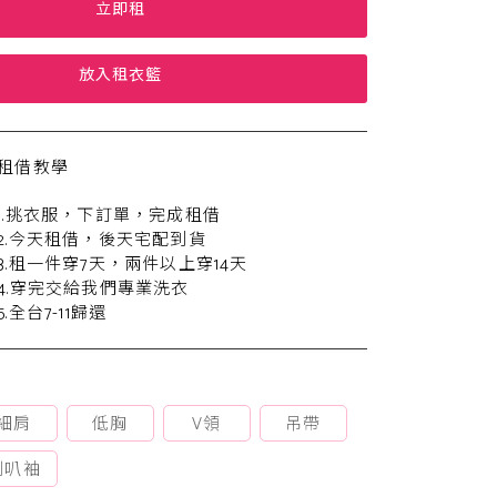
立即租
放入租衣籃
租借教學
1.挑衣服，下訂單，完成租借
2.今天租借，後天宅配到貨
3.租一件穿7天，兩件以上穿14天
4.穿完交給我們專業洗衣
5.全台7-11歸還
細肩
低胸
V領
吊帶
喇叭袖