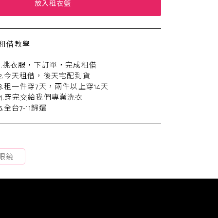
放入租衣籃
租借教學
1.挑衣服，下訂單，完成租借
2.今天租借，後天宅配到貨
3.租一件穿7天，兩件以上穿14天
4.穿完交給我們專業洗衣
5.全台7-11歸還
眼鏡