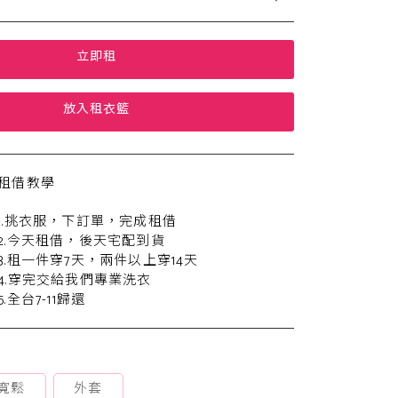
立即租
放入租衣籃
租借教學
1.挑衣服，下訂單，完成租借
2.今天租借，後天宅配到貨
3.租一件穿7天，兩件以上穿14天
4.穿完交給我們專業洗衣
5.全台7-11歸還
寬鬆
外套