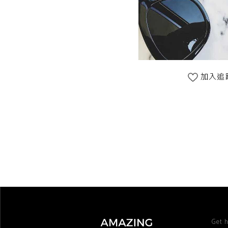
加入追
Get h