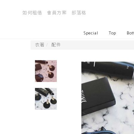
如何租借
會員方案
部落格
Special
Top
Bot
衣著
配件