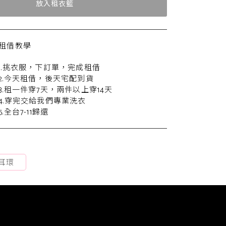
放入租衣籃
租借教學
1.挑衣服，下訂單，完成租借
2.今天租借，後天宅配到貨
3.租一件穿7天，兩件以上穿14天
4.穿完交給我們專業洗衣
5.全台7-11歸還
耳環