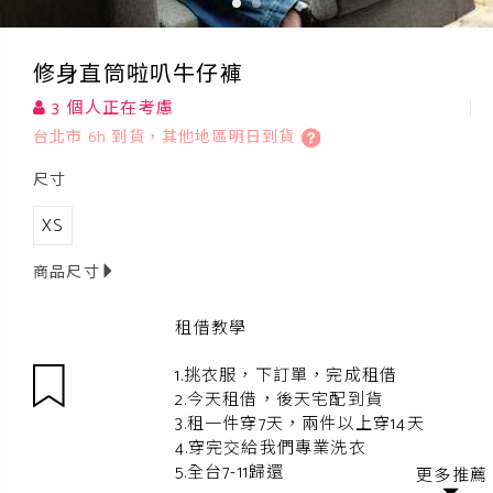
修身直筒啦叭牛仔褲
3 個人正在考慮
台北市 6h 到貨，其他地區明日到貨
尺寸
XS
商品尺寸
租借教學
1.挑衣服，下訂單，完成租借
2.今天租借，後天宅配到貨
3.租一件穿7天，兩件以上穿14天
4.穿完交給我們專業洗衣
5.全台7-11歸還
更多推薦