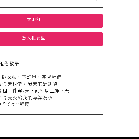
立即租
放入租衣籃
租借教學
1.挑衣服，下訂單，完成租借
2.今天租借，後天宅配到貨
3.租一件穿7天，兩件以上穿14天
4.穿完交給我們專業洗衣
5.全台7-11歸還