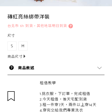
磚紅亮絲綁帶洋裝
台北市 6h 到貨，其他地區明日到貨
尺寸
S
M
商品尺寸
商品敘述
租借教學
1.挑衣服，下訂單，完成租借
2.今天租借，後天宅配到貨
3.租一件穿7天，兩件以上穿14天
4.穿完交給我們專業洗衣