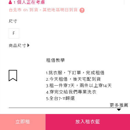
1 個人正在考慮
台北市 6h 到貨，其他地區明日到貨
尺寸
F
商品尺寸
租借教學
1.挑衣服，下訂單，完成租借
2.今天租借，後天宅配到貨
3.租一件穿7天，兩件以上穿14天
4.穿完交給我們專業洗衣
5.全台7-11歸還
更多推薦
立即租
放入租衣籃