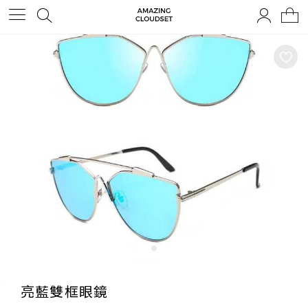
亮藍雙框眼鏡