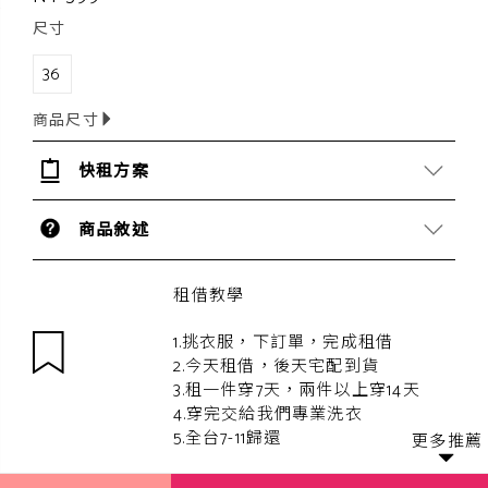
尺寸
36
商品尺寸
快租方案
商品敘述
租借教學
1.挑衣服，下訂單，完成租借
2.今天租借，後天宅配到貨
3.租一件穿7天，兩件以上穿14天
4.穿完交給我們專業洗衣
5.全台7-11歸還
更多推薦