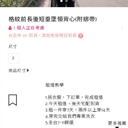
格紋前長後短垂墜領背心(附綁帶)
1 個人正在考慮
台北市 6h 到貨，其他地區明日到貨
尺寸
F
商品尺寸
租借教學
1.挑衣服，下訂單，完成租借
2.今天租借，後天宅配到貨
3.租一件穿7天，兩件以上穿14天
4.穿完交給我們專業洗衣
5.全台7-11歸還
更多推薦