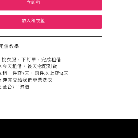
立即租
放入租衣籃
租借教學
1.挑衣服，下訂單，完成租借
2.今天租借，後天宅配到貨
3.租一件穿7天，兩件以上穿14天
4.穿完交給我們專業洗衣
5.全台7-11歸還