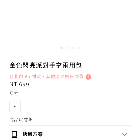
金色閃亮派對手拿兩用包
台北市 6h 到貨，其他地區明日到貨
NT 699
尺寸
F
商品尺寸
快租方案