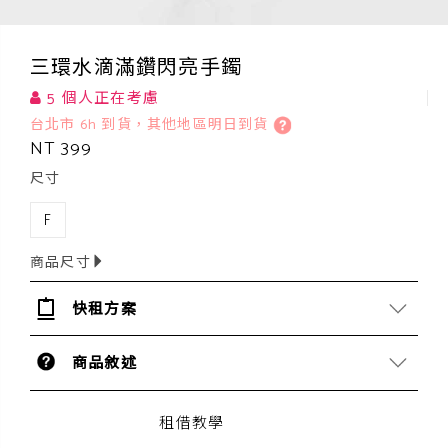
三環水滴滿鑽閃亮手鐲
5 個人正在考慮
台北市 6h 到貨，其他地區明日到貨
NT 399
尺寸
F
商品尺寸
快租方案
商品敘述
租借教學